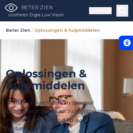
BETER ZIEN
MENU
voorheen Ergra Low Vision
Beter Zien
/
Oplossingen & hulpmiddelen
Acce
Oplossingen &
hulpmiddelen
Ontdek ons aanbod van speciaal
ontwikkelde brillen en zichtoplossingen –
zorgvuldig afgestemd op uw zichtbehoefte
en dagelijks gebruik.