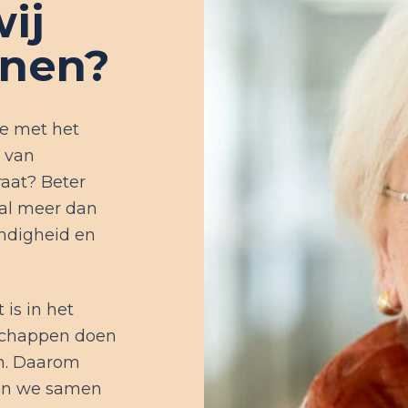
ij
enen?
te met het
n van
raat? Beter
 al meer dan
ndigheid en
 is in het
dschappen doen
en. Daarom
ken we samen