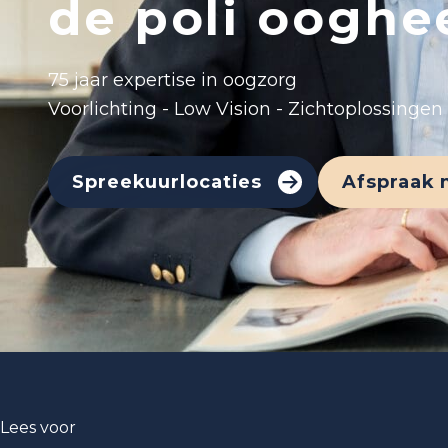
de poli ooghe
75 jaar expertise in oogzorg
Voorlichting - Low Vision - Zichtoplossingen
Spreekuurlocaties
Afspraak
Lees voor