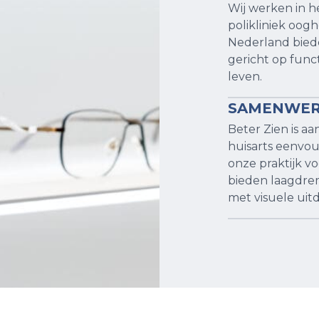
Wij werken in h
polikliniek oogh
Nederland bieden
gericht op funct
leven. 
SAMENWERK
Beter Zien is a
huisarts eenvou
onze praktijk vo
bieden laagdre
met visuele uit