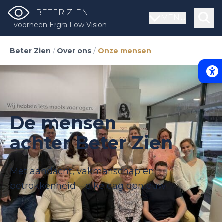
BETER ZIEN
MENU
voorheen Ergra Low Vision
Beter Zien
/
Over ons
/
Onze mensen
Acce
De mensen
achter Beter Zien
Met aandacht, vakmanschap en
betrokkenheid – elke dag opnieuw.