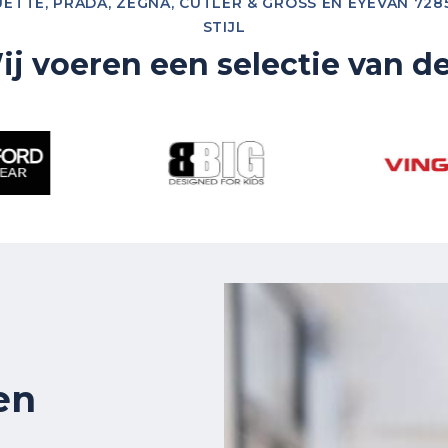
TTE, PRADA, ZEGNA, CUTLER & GROSS EN EYEVAN 7285
STIJL
j voeren een selectie van d
en