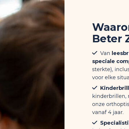
Waaro
Beter 
Van
leesbr
speciale com
sterkte), inclu
voor elke situa
Kinderbril
kinderbrillen
onze orthoptis
vanaf 4 jaar.
Specialist