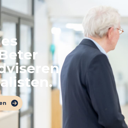
ies
Beter
adviseren
alisten.
en