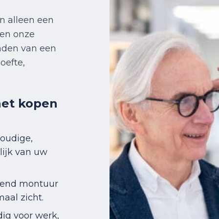
an alleen een
pen onze
inden van een
oefte,
het kopen
voudige,
lijk van uw
send montuur
aal zicht.
dig voor werk,