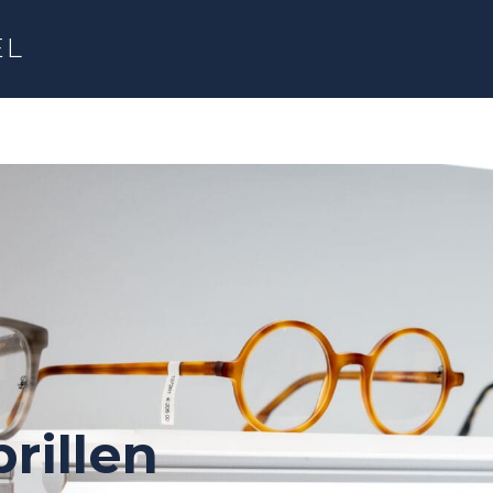
EL
rillen