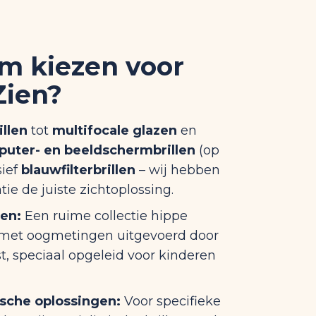
m kiezen voor
Zien?
illen
tot
multifocale glazen
en
puter- en beeldschermbrillen
(op
sief
blauwfilterbrillen
– wij hebben
tie de juiste zichtoplossing.
len:
Een ruime collectie hippe
, met oogmetingen uitgevoerd door
t, speciaal opgeleid voor kinderen
ische oplossingen:
Voor specifieke