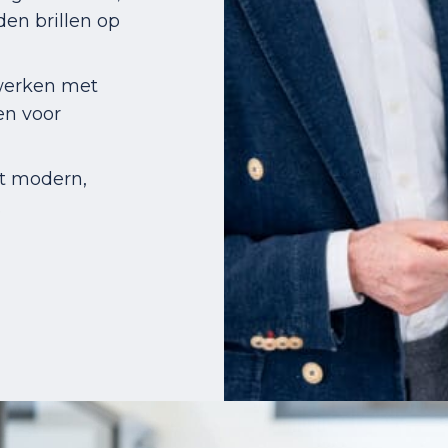
den brillen op
werken met
en voor
ot modern,
.