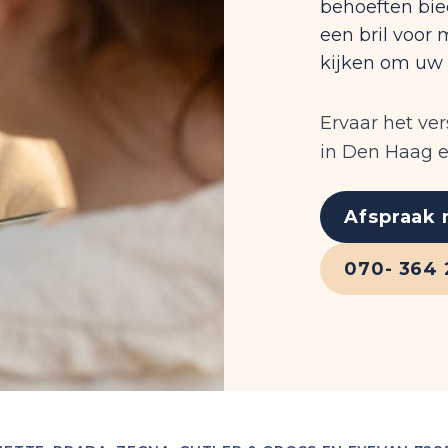
behoeften bied
een bril voor 
kijken om uw z
Ervaar het ver
in Den Haag en
Afspraak
070- 364