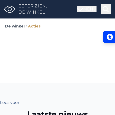
BETER ZIEN,
MENU
DE WINKEL
De winkel
/
Acties
Acce
Lees voor
Laatste nieuws