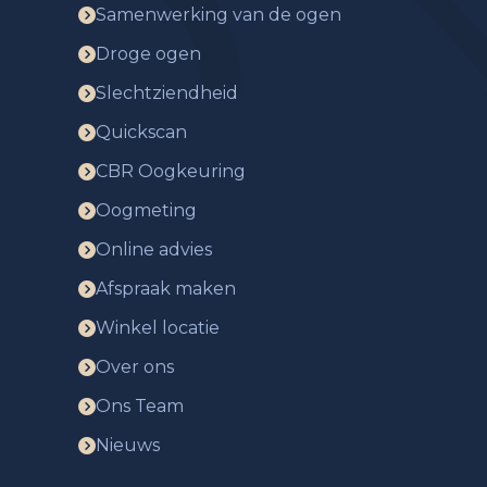
Samenwerking van de ogen
Droge ogen
Slechtziendheid
Quickscan
CBR Oogkeuring
Oogmeting
Online advies
Afspraak maken
Winkel locatie
Over ons
Ons Team
Nieuws