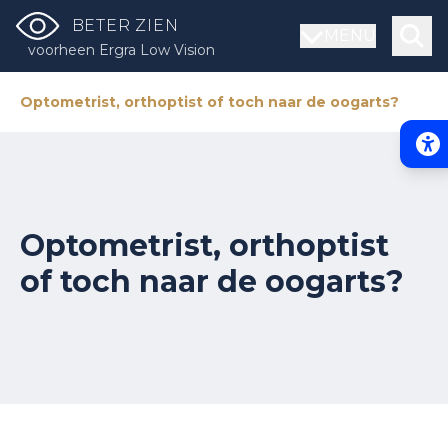
BETER ZIEN
MENU
voorheen Ergra Low Vision
Optometrist, orthoptist of toch naar de oogarts?
Acce
Optometrist, orthoptist
of toch naar de oogarts?