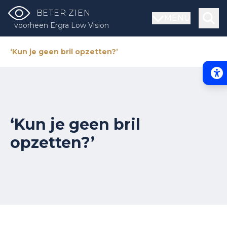
BETER ZIEN
MENU
voorheen Ergra Low Vision
‘Kun je geen bril opzetten?’
Acce
‘Kun je geen bril
opzetten?’