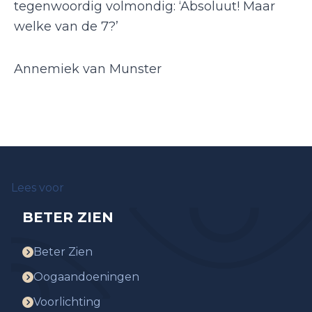
tegenwoordig volmondig: ‘Absoluut! Maar
welke van de 7?’
Annemiek van Munster
Lees voor
BETER ZIEN
Beter Zien
Oogaandoeningen
Voorlichting