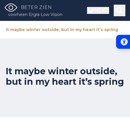
BETER ZIEN
MENU
voorheen Ergra Low Vision
It maybe winter outside, but in my heart it’s spring
Acce
It maybe winter outside,
but in my heart it’s spring