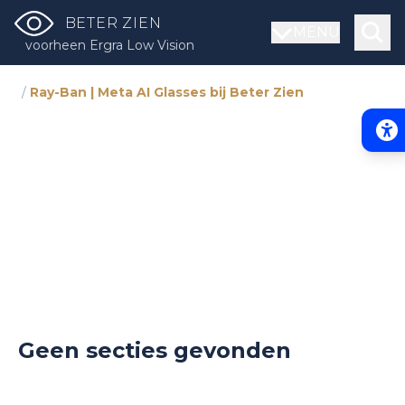
BETER ZIEN
MENU
voorheen Ergra Low Vision
/
Ray-Ban | Meta AI Glasses bij Beter Zien
Acce
Geen secties gevonden