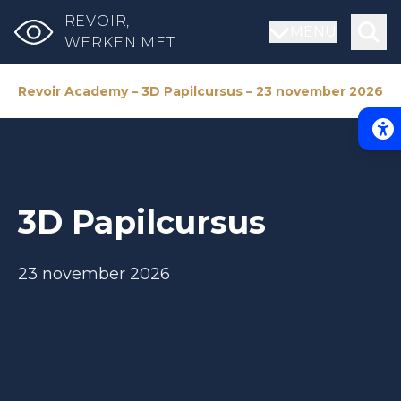
REVOIR,
MENU
WERKEN MET
Revoir Academy – 3D Papilcursus – 23 november 2026
Acce
3D Papilcursus
23 november 2026