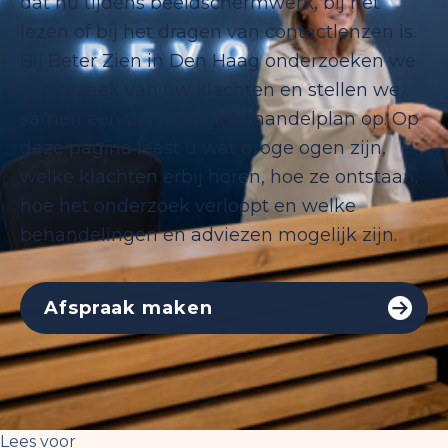
dat nu tijdens beeldschermwerk, bij het
lezen of bij het dragen van contactlenzen is.
Bij Beter Zien in Den Haag onderzoeken we
de oorzaak van uw klachten en stellen we
samen een persoonlijk behandelplan op. Op
deze pagina leest u wat droge ogen zijn,
welke klachten erbij horen, hoe ze ontstaan,
hoe het onderzoek verloopt en welke
behandelingen en adviezen mogelijk zijn.
Afspraak maken
Lees voor